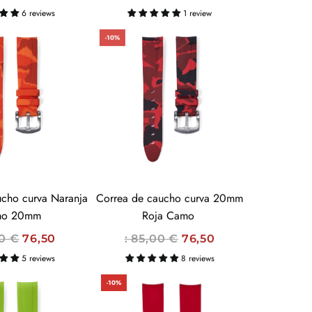
R
6 reviews
1 review
E
-10%
C
I
O
H
A
B
I
T
U
curva Naranja
Correa de caucho curva 20mm
A
mo 20mm
Roja Camo
L
P
00 €
76,50
: 85,00 €
76,50
R
5 reviews
8 reviews
E
-10%
C
I