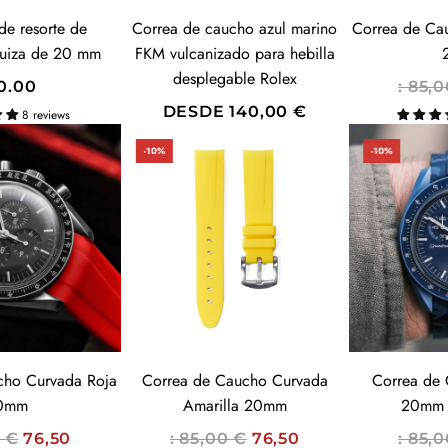
U
de resorte de
Correa de caucho azul marino
Correa de Ca
A
suiza de 20 mm
FKM vulcanizado para hebilla
L
desplegable Rolex
SUBSCRIBE
P
0.00
: 85,
R
DESDE
140,00 €
8 reviews
E
-10%
-10%
C
I
O
H
A
B
I
T
U
cho Curvada Roja
Correa de Caucho Curvada
Correa de 
A
0mm
Amarilla 20mm
20mm 
L
P
P
0 €
76,50
: 85,00 €
76,50
: 85,