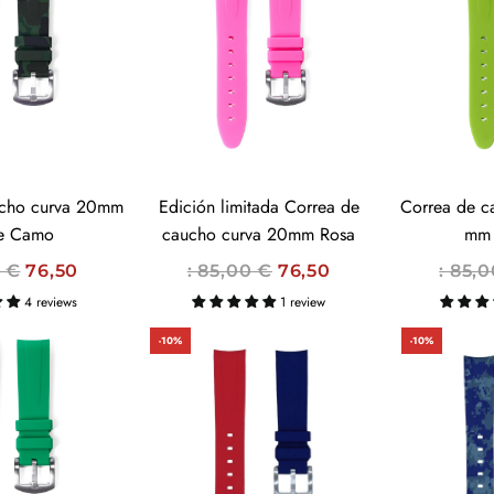
O
O
H
H
A
A
B
B
I
I
T
T
U
U
ucho curva 20mm
Edición limitada Correa de
Correa de c
A
A
e Camo
caucho curva 20mm Rosa
mm 
L
L
P
P
0 €
76,50
: 85,00 €
76,50
: 85,
R
R
4 reviews
1 review
E
E
-10%
-10%
C
C
I
I
O
O
H
H
A
A
B
B