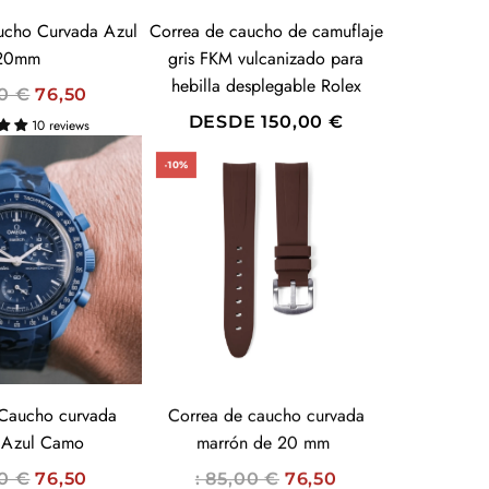
U
ucho Curvada Azul
Correa de caucho de camuflaje
A
20mm
gris FKM vulcanizado para
L
hebilla desplegable Rolex
00 €
76,50
DESDE
150,00 €
10 reviews
-10%
Caucho curvada
Correa de caucho curvada
Azul Camo
marrón de 20 mm
P
00 €
76,50
: 85,00 €
76,50