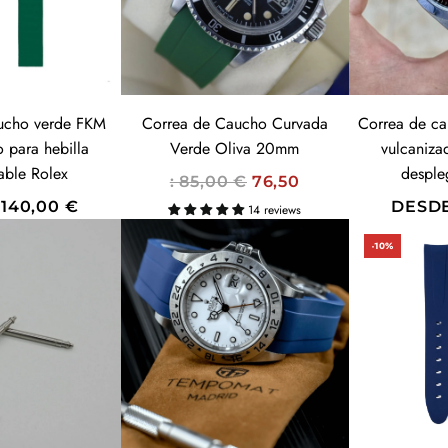
B
I
T
U
A
ucho verde FKM
Correa de Caucho Curvada
Correa de c
L
 para hebilla
Verde Oliva 20mm
vulcaniza
able Rolex
desple
P
: 85,00 €
76,50
R
140,00 €
DESD
14 reviews
E
-10%
C
I
O
H
SUMMER SALES!
20% OFF
A
B
CODE: SUMMER
I
T