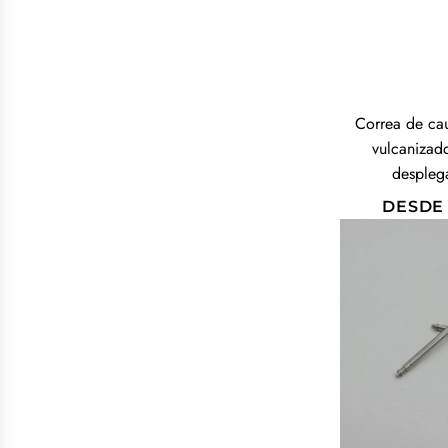
Correa de ca
vulcanizado
despleg
DESDE
A