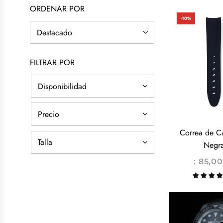
ORDENAR POR
-10%
FILTRAR POR
Disponibilidad
Precio
Correa de C
Talla
Negr
P
: 85,0
R
E
C
I