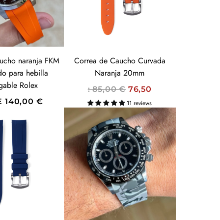
B
I
T
U
A
aucho naranja FKM
Correa de Caucho Curvada
L
do para hebilla
Naranja 20mm
gable Rolex
P
: 85,00 €
76,50
R
E
140,00 €
11 reviews
E
C
I
O
H
A
B
I
T