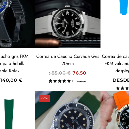
aucho gris FKM
Correa de Caucho Curvada Gris
Correa de ca
 para hebilla
20mm
FKM vulcani
able Rolex
desple
P
: 85,00 €
76,50
R
140,00 €
DESD
11 reviews
E
C
-10%
I
O
H
A