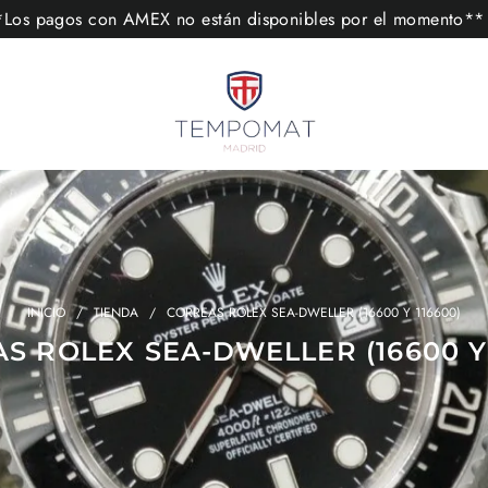
s pagos con AMEX no están disponibles por el momento
INICIO
/
TIENDA
/
CORREAS ROLEX SEA-DWELLER (16600 Y 116600)
S ROLEX SEA-DWELLER (16600 Y 