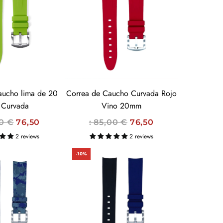
O
H
A
B
I
T
U
aucho lima de 20
Correa de Caucho Curvada Rojo
A
Curvada
Vino 20mm
L
P
00 €
76,50
: 85,00 €
76,50
R
2 reviews
2 reviews
E
-10%
C
I
O
H
A
B