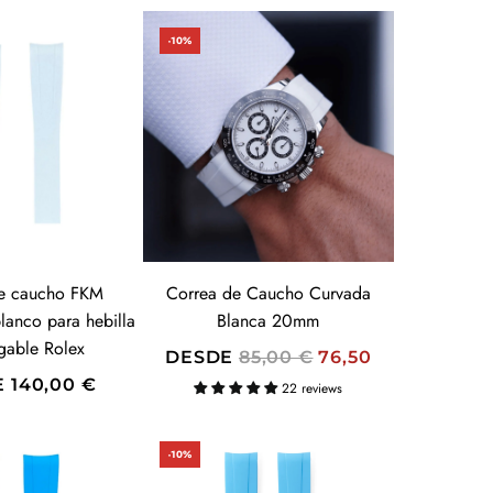
-10%
e caucho FKM
Correa de Caucho Curvada
lanco para hebilla
Blanca 20mm
gable Rolex
P
DESDE
85,00 €
76,50
R
E
140,00 €
22 reviews
E
C
-10%
I