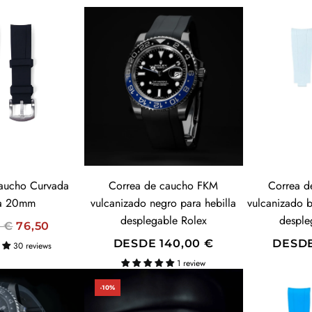
aucho Curvada
Correa de caucho FKM
Correa d
a 20mm
vulcanizado negro para hebilla
vulcanizado b
desplegable Rolex
desple
0 €
76,50
DESDE
140,00 €
DESD
30 reviews
1 review
-10%