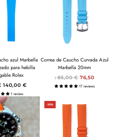
O
H
A
B
I
T
U
A
ucho azul Marbella
Correa de Caucho Curvada Azul
L
zado para hebilla
Marbella 20mm
gable Rolex
P
: 85,00 €
76,50
R
E
140,00 €
17 reviews
E
1 review
C
-10%
I
O
H
A