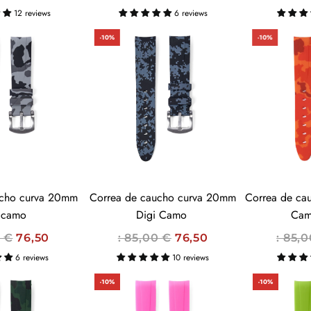
R
R
12 reviews
6 reviews
E
E
-10%
-10%
C
C
I
I
O
O
H
H
A
A
B
B
I
I
T
T
U
U
ucho curva 20mm
Correa de caucho curva 20mm
Correa de caucho 
A
A
s camo
Digi Camo
Ca
L
L
P
P
0 €
76,50
: 85,00 €
76,50
: 85,
R
R
6 reviews
10 reviews
E
E
-10%
-10%
C
C
I
I