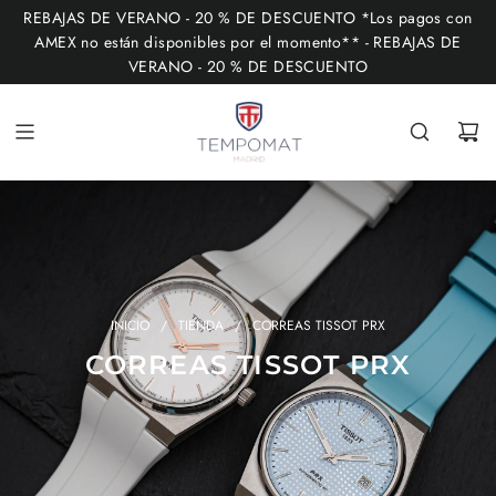
I
REBAJAS DE VERANO - 20 % DE DESCUENTO *Los pagos con
R
AMEX no están disponibles por el momento** - REBAJAS DE
VERANO - 20 % DE DESCUENTO
A
L
C
O
N
T
E
N
I
INICIO
/
TIENDA
/
CORREAS TISSOT PRX
D
CORREAS TISSOT PRX
O