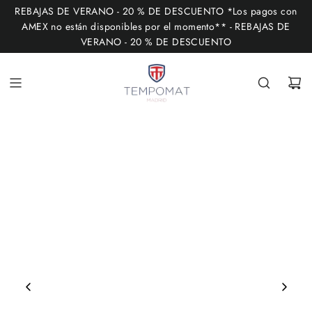
I
REBAJAS DE VERANO - 20 % DE DESCUENTO *Los pagos con
R
AMEX no están disponibles por el momento** - REBAJAS DE
VERANO - 20 % DE DESCUENTO
A
L
C
O
N
T
E
N
I
D
O