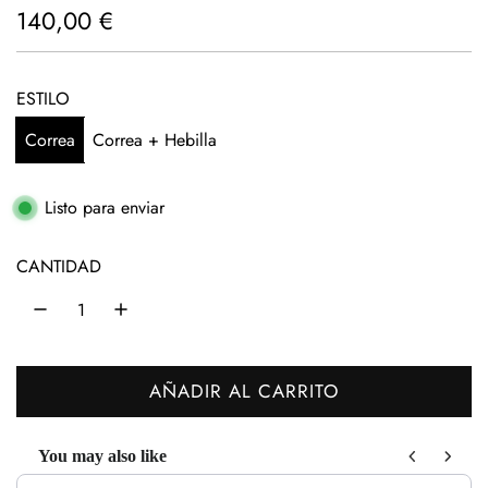
P
140,00 €
r
e
ESTILO
c
Correa
Correa + Hebilla
i
o
Listo para enviar
h
CANTIDAD
a
b
i
AÑADIR AL CARRITO
t
C
A
u
You may also like
R
a
Use the Previous and Next buttons to navigate through product recom