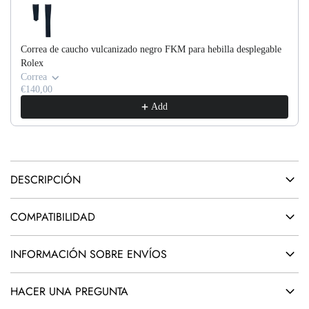
G
l
A
N
Correa de caucho vulcanizado negro FKM para hebilla desplegable
D
Rolex
O
Correa
€140,00
.
Add
.
.
DESCRIPCIÓN
COMPATIBILIDAD
INFORMACIÓN SOBRE ENVÍOS
HACER UNA PREGUNTA