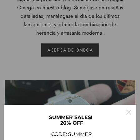
Omega en nuestro blog. Sumérjase en reseñas
detalladas, manténgase al día de los últimos
lanzamientos y admire la combinación de
herencia y artesanía moderna.
ACERCA DE OMEGA
SUMMER SALES!
20% OFF
CODE: SUMMER