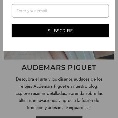
SUBSCRIBE
AUDEMARS PIGUET
Descubra el arte y los diseños audaces de los
relojes Audemars Piguet en nuestro blog.
Explore reseñas detalladas, aprenda sobre las
últimas innovaciones y aprecie la fusión de
tradición y artesanía vanguardista.