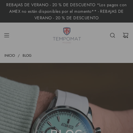
I
REBAJAS DE VERANO - 20 % DE DESCUENTO *Los pagos con
R
AMEX no están disponibles por el momento** - REBAJAS DE
VERANO - 20 % DE DESCUENTO
A
L
C
O
N
INICIO
/
BLOG
T
E
N
I
D
O