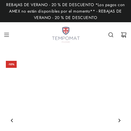
I
REBAJAS DE VERANO - 20 % DE DESCUENTO *Los pagos con
R
AMEX no están disponibles por el momento** - REBAJAS DE
VERANO - 20 % DE DESCUENTO
A
L
C
O
N
T
-10%
E
N
I
D
O