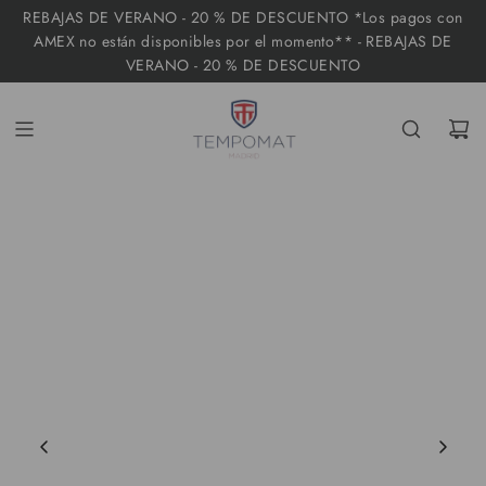
I
REBAJAS DE VERANO - 20 % DE DESCUENTO *Los pagos con
R
AMEX no están disponibles por el momento** - REBAJAS DE
VERANO - 20 % DE DESCUENTO
A
L
C
O
N
T
E
N
I
D
O