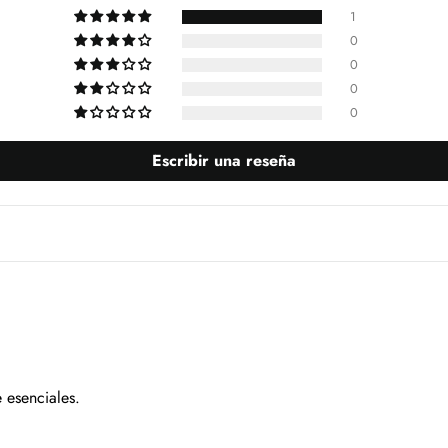
1
0
0
0
0
Escribir una reseña
e esenciales.