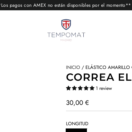
s pagos con AMEX no están disponibles por el momento
INICIO
/
ELÁSTICO AMARILLO
CORREA EL
1 review
P
30,00 €
r
e
LONGITUD