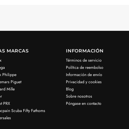
AS MARCAS
INFORMACIÓN
x
Términos de servicio
ega
Política de reembolso
k Philippe
Información de envío
emars Piguet
Privacidad y cookies
ard Mille
Blog
r
Sobre nosotros
ot PRX
Póngase en contacto
ncpain Scuba Fifty Fathoms
ersales