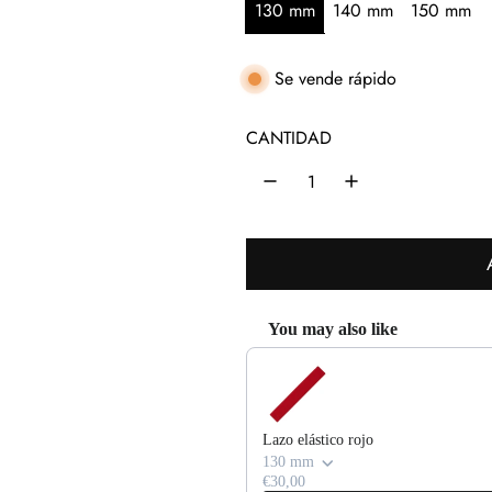
c
130 mm
140 mm
150 mm
i
o
Se vende rápido
h
CANTIDAD
a
b
i
t
u
You may also like
a
Use the Previous and Next buttons 
l
Lazo elástico rojo
130 mm
€30,00