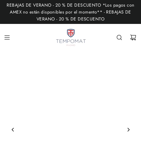
I
REBAJAS DE VERANO - 20 % DE DESCUENTO *Los pagos con
R
AMEX no están disponibles por el momento** - REBAJAS DE
VERANO - 20 % DE DESCUENTO
A
L
C
O
N
T
E
N
I
D
O