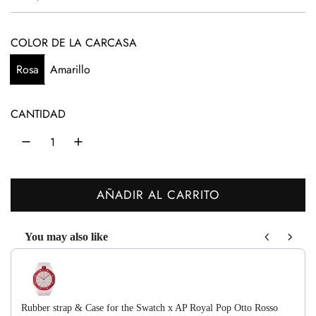
r
e
COLOR DE LA CARCASA
c
Rosa
Amarillo
i
o
CANTIDAD
h
a
b
AÑADIR AL CARRITO
C
i
A
t
You may also like
R
Use the Previous and Next buttons to navigate through product recom
u
G
A
a
N
l
Rubber strap & Case for the Swatch x AP Royal Pop Otto Rosso