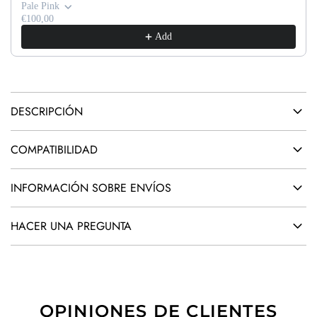
D
Pale Pink
O
€100,00
Add
.
.
.
DESCRIPCIÓN
COMPATIBILIDAD
INFORMACIÓN SOBRE ENVÍOS
HACER UNA PREGUNTA
OPINIONES DE CLIENTES