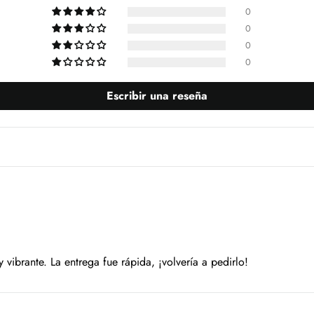
0
0
0
0
Escribir una reseña
y vibrante. La entrega fue rápida, ¡volvería a pedirlo!