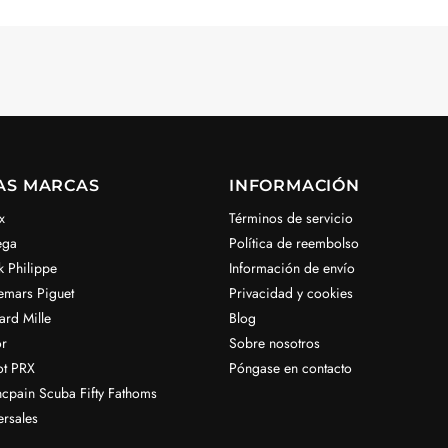
AS MARCAS
INFORMACIÓN
x
Términos de servicio
ega
Política de reembolso
k Philippe
Información de envío
emars Piguet
Privacidad y cookies
ard Mille
Blog
r
Sobre nosotros
ot PRX
Póngase en contacto
ncpain Scuba Fifty Fathoms
ersales