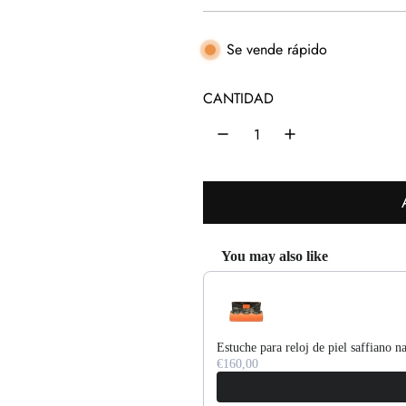
r
e
Se vende rápido
c
CANTIDAD
i
o
h
a
b
You may also like
i
Use the Previous and Next buttons 
t
u
Estuche para reloj de piel saffiano n
a
€160,00
l