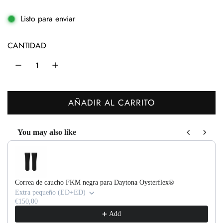
a
Listo para enviar
b
CANTIDAD
i
t
u
a
AÑADIR AL CARRITO
C
l
A
You may also like
R
Use the Previous and Next buttons to navigate through product recom
G
A
N
Correa de caucho FKM negra para Daytona Oysterflex®
D
Extra pequeño (ED+ED)
O
€150,00
Add
.