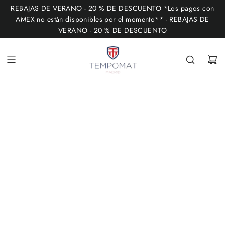
I
REBAJAS DE VERANO - 20 % DE DESCUENTO *Los pagos con
R
AMEX no están disponibles por el momento** - REBAJAS DE
VERANO - 20 % DE DESCUENTO
A
L
C
O
N
T
E
N
I
D
O