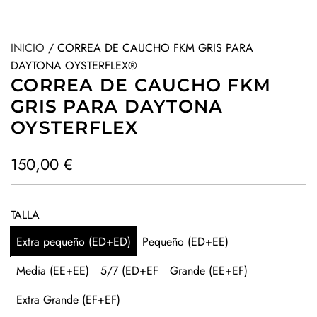
INICIO
/
CORREA DE CAUCHO FKM GRIS PARA
DAYTONA OYSTERFLEX®
CORREA DE CAUCHO FKM
GRIS PARA DAYTONA
OYSTERFLEX
P
150,00 €
r
e
TALLA
c
Extra pequeño (ED+ED)
Pequeño (ED+EE)
i
Media (EE+EE)
5/7 (ED+EF
Grande (EE+EF)
o
Extra Grande (EF+EF)
h