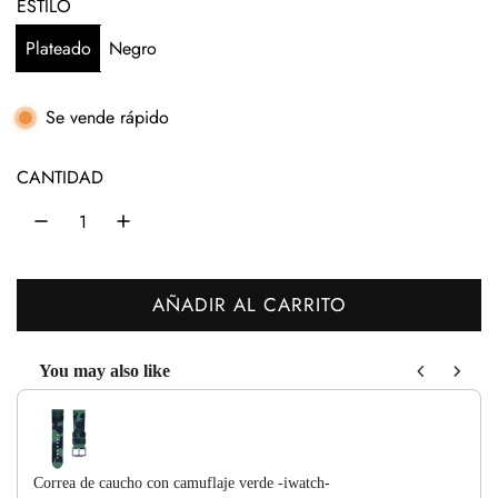
e
ESTILO
c
Plateado
Negro
i
o
Se vende rápido
h
CANTIDAD
a
b
i
AÑADIR AL CARRITO
t
C
A
u
You may also like
R
a
Use the Previous and Next buttons to navigate through product recom
G
l
A
N
Correa de caucho con camuflaje verde -iwatch-