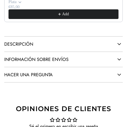
D
Plata
O
€85,00
Add
.
.
.
DESCRIPCIÓN
INFORMACIÓN SOBRE ENVÍOS
HACER UNA PREGUNTA
OPINIONES DE CLIENTES
Sé el primero en escribir una reseña