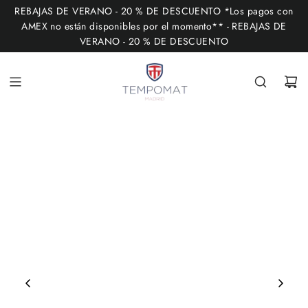
I
REBAJAS DE VERANO - 20 % DE DESCUENTO *Los pagos con
R
AMEX no están disponibles por el momento** - REBAJAS DE
VERANO - 20 % DE DESCUENTO
A
L
C
O
N
T
E
N
I
D
O