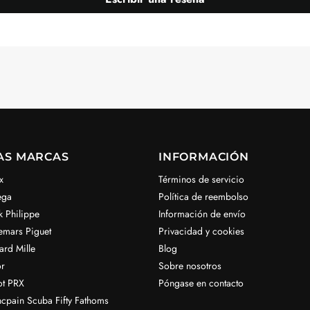
AS MARCAS
INFORMACIÓN
x
Términos de servicio
ega
Política de reembolso
k Philippe
Información de envío
emars Piguet
Privacidad y cookies
ard Mille
Blog
r
Sobre nosotros
ot PRX
Póngase en contacto
ncpain Scuba Fifty Fathoms