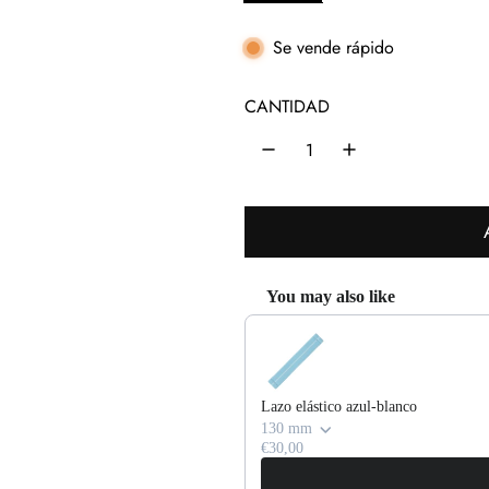
i
o
Se vende rápido
h
CANTIDAD
a
b
i
t
u
You may also like
a
Use the Previous and Next buttons 
l
Lazo elástico azul-blanco
130 mm
€30,00