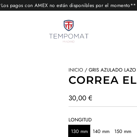
s pagos con AMEX no están disponibles por el momento
INICIO
/
GRIS AZULADO LAZO
CORREA EL
P
30,00 €
r
e
LONGITUD
c
130 mm
140 mm
150 mm