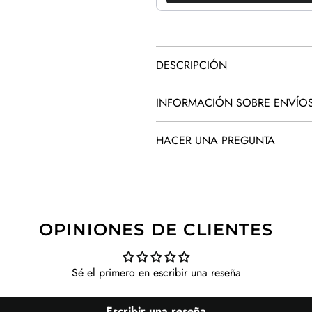
SUMMER SALES!
20% OFF
CODE: SUMMER
DESCRIPCIÓN
INFORMACIÓN SOBRE ENVÍO
HACER UNA PREGUNTA
SUBSCRIBE
OPINIONES DE CLIENTES
Sé el primero en escribir una reseña
Escribir una reseña