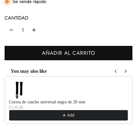
e
Se vende rápido
c
CANTIDAD
i
o
h
AÑADIR AL CARRITO
a
C
b
A
You may also like
R
i
Use the Previous and Next buttons to navigate through product recom
G
t
A
u
N
Correa de caucho universal negra de 20 mm
D
a
€120,00
O
Add
l
.
.