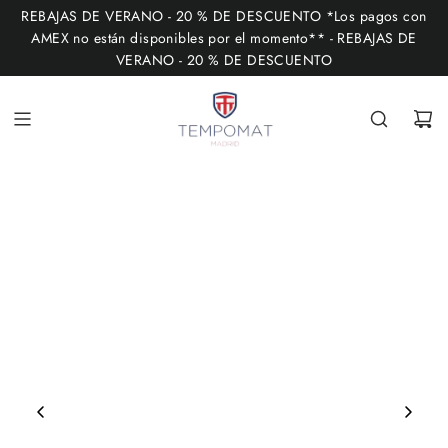
I
REBAJAS DE VERANO - 20 % DE DESCUENTO *Los pagos con
R
AMEX no están disponibles por el momento** - REBAJAS DE
VERANO - 20 % DE DESCUENTO
A
L
C
O
N
T
E
N
I
D
O