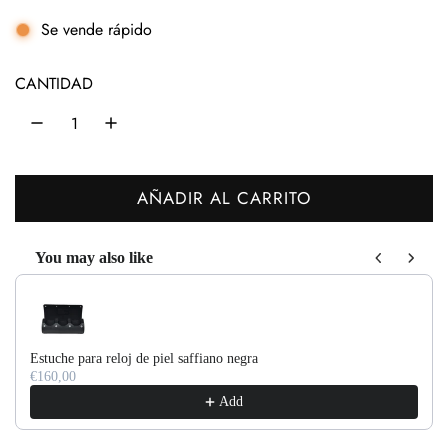
e
Se vende rápido
c
CANTIDAD
i
o
h
AÑADIR AL CARRITO
a
C
b
A
You may also like
R
i
Use the Previous and Next buttons to navigate through product recom
G
t
A
u
N
Estuche para reloj de piel saffiano negra
D
a
€160,00
O
Add
l
.