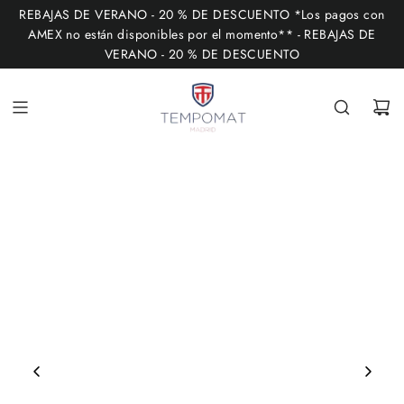
I
REBAJAS DE VERANO - 20 % DE DESCUENTO *Los pagos con
R
AMEX no están disponibles por el momento** - REBAJAS DE
VERANO - 20 % DE DESCUENTO
A
L
C
O
N
T
E
N
I
D
O