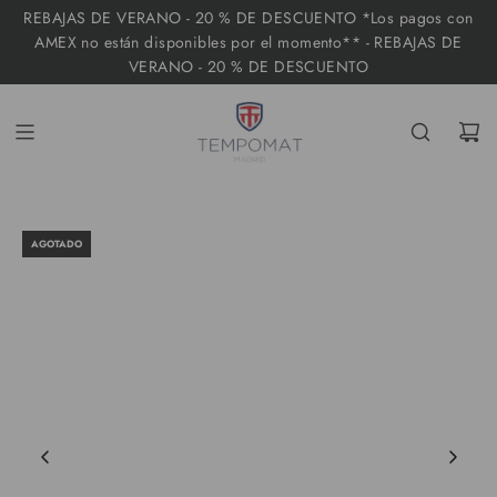
I
REBAJAS DE VERANO - 20 % DE DESCUENTO *Los pagos con
R
AMEX no están disponibles por el momento** - REBAJAS DE
VERANO - 20 % DE DESCUENTO
A
L
C
O
N
T
AGOTADO
E
N
I
D
O