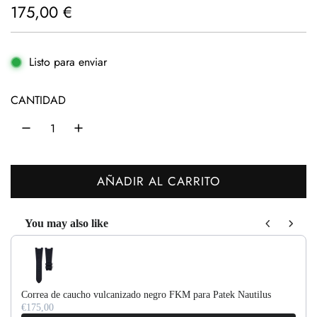
P
175,00 €
r
e
Listo para enviar
c
CANTIDAD
i
o
h
AÑADIR AL CARRITO
a
C
b
A
You may also like
R
i
Use the Previous and Next buttons to navigate through product recom
G
t
A
u
N
Correa de caucho vulcanizado negro FKM para Patek Nautilus
D
a
€175,00