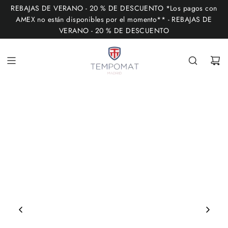
I
REBAJAS DE VERANO - 20 % DE DESCUENTO *Los pagos con
R
AMEX no están disponibles por el momento** - REBAJAS DE
VERANO - 20 % DE DESCUENTO
A
L
C
O
N
T
E
N
I
D
O