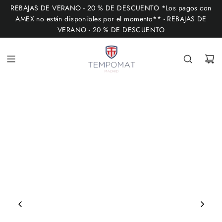
I
REBAJAS DE VERANO - 20 % DE DESCUENTO *Los pagos con
R
AMEX no están disponibles por el momento** - REBAJAS DE
VERANO - 20 % DE DESCUENTO
A
L
C
O
N
T
E
N
I
D
O