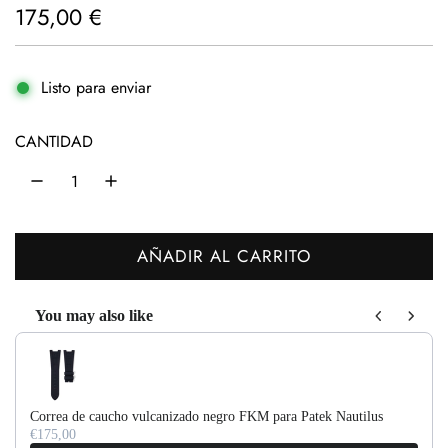
P
175,00 €
r
e
Listo para enviar
c
CANTIDAD
i
o
h
AÑADIR AL CARRITO
a
C
b
A
You may also like
R
i
Use the Previous and Next buttons to navigate through product recom
G
t
A
u
N
Correa de caucho vulcanizado negro FKM para Patek Nautilus
D
a
€175,00