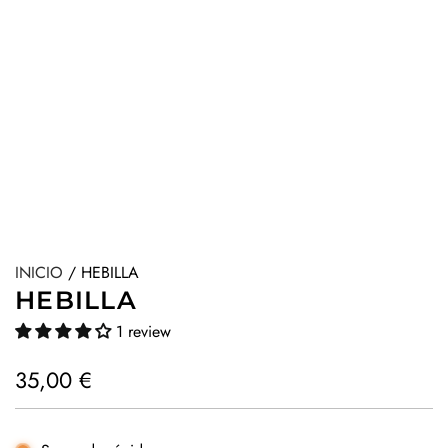
INICIO
/
HEBILLA
HEBILLA
1 review
P
35,00 €
r