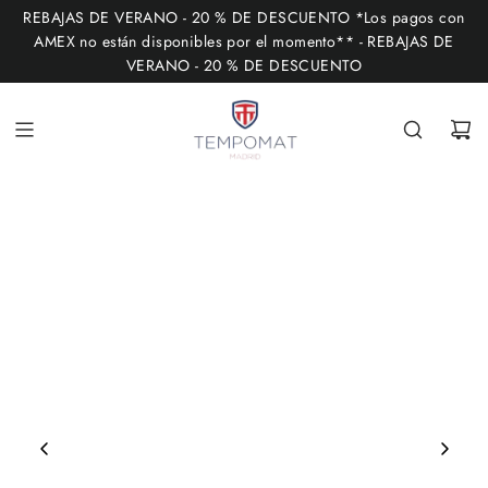
I
REBAJAS DE VERANO - 20 % DE DESCUENTO *Los pagos con
R
AMEX no están disponibles por el momento** - REBAJAS DE
VERANO - 20 % DE DESCUENTO
A
L
C
O
N
T
E
N
I
D
O