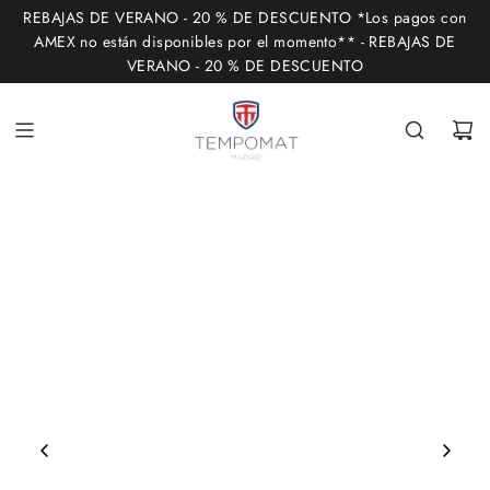
I
REBAJAS DE VERANO - 20 % DE DESCUENTO *Los pagos con
R
AMEX no están disponibles por el momento** - REBAJAS DE
VERANO - 20 % DE DESCUENTO
A
L
C
O
N
T
E
N
I
D
O