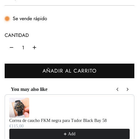
r
e
Se vende rápido
c
CANTIDAD
i
o
h
AÑADIR AL CARRITO
a
C
b
A
You may also like
R
i
Use the Previous and Next buttons to navigate through product recom
G
t
A
u
N
Correa de caucho FKM negra para Tudor Black Bay 58
D
a
€115,00
O
Add
l