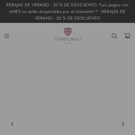
I
REBAJAS DE VERANO - 20 % DE DESCUENTO *Los pagos con
R
AMEX no están disponibles por el momento** - REBAJAS DE
VERANO - 20 % DE DESCUENTO
A
L
C
O
N
T
E
N
I
D
O