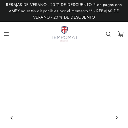
I
REBAJAS DE VERANO - 20 % DE DESCUENTO *Los pagos con
R
AMEX no están disponibles por el momento** - REBAJAS DE
VERANO - 20 % DE DESCUENTO
A
L
C
O
N
T
E
N
I
D
O