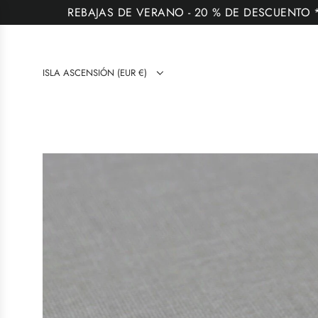
I
REBAJAS DE VERANO - 20 % DE DESCUENTO *Lo
R
A
L
ISLA ASCENSIÓN (EUR €)
C
O
N
T
E
N
I
D
O