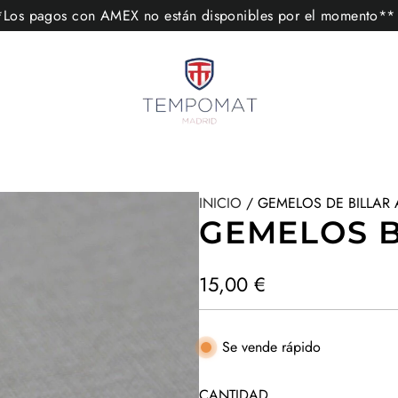
s pagos con AMEX no están disponibles por el momento
INICIO
/
GEMELOS DE BILLAR 
GEMELOS B
P
15,00 €
r
e
Se vende rápido
c
CANTIDAD