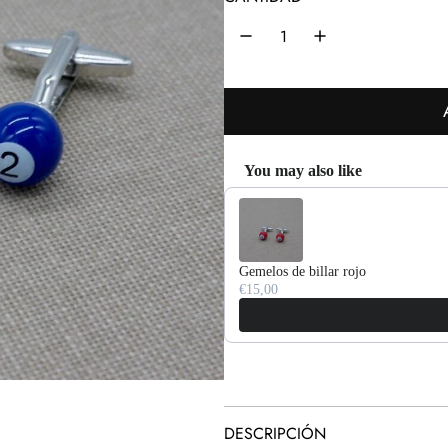
i
o
h
a
b
You may also like
i
Use the Previous and Next buttons 
t
u
Gemelos de billar rojo
a
€15,00
l
DESCRIPCIÓN