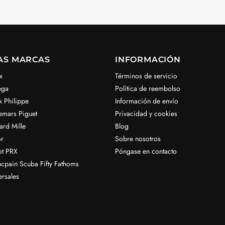
AS MARCAS
INFORMACIÓN
x
Términos de servicio
ega
Política de reembolso
k Philippe
Información de envío
emars Piguet
Privacidad y cookies
ard Mille
Blog
r
Sobre nosotros
ot PRX
Póngase en contacto
ncpain Scuba Fifty Fathoms
ersales