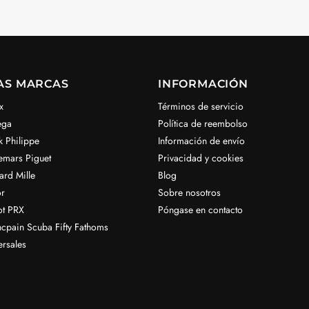
AS MARCAS
INFORMACIÓN
x
Términos de servicio
ega
Política de reembolso
k Philippe
Información de envío
emars Piguet
Privacidad y cookies
ard Mille
Blog
r
Sobre nosotros
ot PRX
Póngase en contacto
ncpain Scuba Fifty Fathoms
ersales