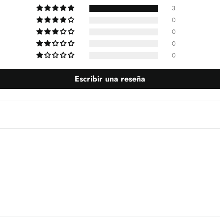
3
0
0
0
0
Escribir una reseña