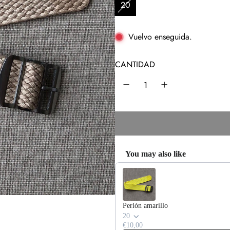
c
20
i
o
Vuelvo enseguida.
h
CANTIDAD
a
b
i
t
u
You may also like
a
Use the Previous and Next buttons 
l
Perlón amarillo
20
€10,00