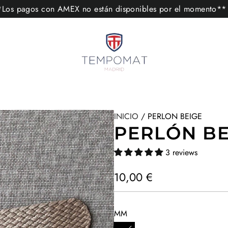
s pagos con AMEX no están disponibles por el momento
INICIO
/
PERLON BEIGE
PERLÓN BE
3 reviews
P
10,00 €
r
e
MM