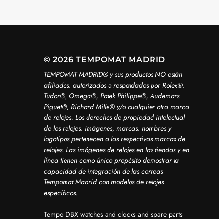
© 2026 TEMPOMAT MADRID
TEMPOMAT MADRID®️ y sus productos NO están
afiliados, autorizados o respaldados por Rolex®️,
Tudor®️, Omega®️, Patek Philippe®️, Audemars
Piguet®️, Richard Mille®️ y/o cualquier otra marca
de relojes. Los derechos de propiedad intelectual
de los relojes, imágenes, marcas, nombres y
logotipos pertenecen a las respectivas marcas de
relojes. Las imágenes de relojes en las tiendas y en
línea tienen como único propósito demostrar la
capacidad de integración de las correas
Tempomat Madrid con modelos de relojes
específicos.
Tempo DBX watches and clocks and spare parts