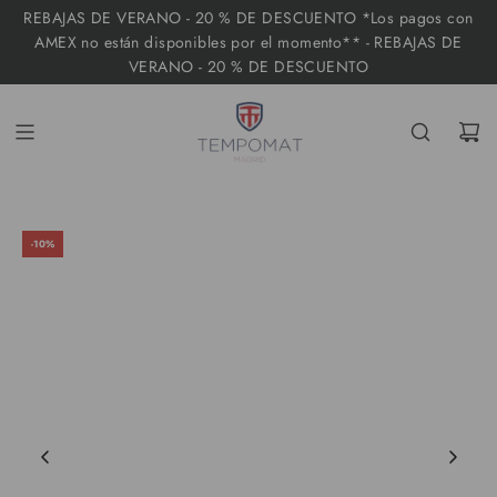
I
REBAJAS DE VERANO - 20 % DE DESCUENTO *Los pagos con
R
AMEX no están disponibles por el momento** - REBAJAS DE
VERANO - 20 % DE DESCUENTO
A
L
C
O
N
T
-10%
E
N
I
D
O