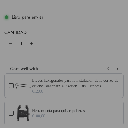
r
r
e
e
Listo para enviar
c
c
CANTIDAD
i
i
o
o
d
h
e
a
Goes well with
s
b
Use the Previous and Next buttons to navigate through product add-on
Llaves hexagonales para la instalación de la correa de
c
i
caucho Blancpain X Swatch Fifty Fathoms
€12,00
o
t
n
u
Herramienta para quitar pulseras
t
a
€100,00
a
l