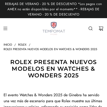
I
REBAJAS DE VERANO - 20 % DE DESCUENTO *Los pagos con
R
AMEX no están disponibles por el momento** - REBAJAS DE
VERANO - 20 % DE DESCUENTO
A
L
C
O
N
INICIO
/
ROLEX
/
T
ROLEX PRESENTA NUEVOS MODELOS EN WATCHES & WONDERS 2025
E
N
ROLEX PRESENTA NUEVOS
I
MODELOS EN WATCHES &
D
WONDERS 2025
O
El evento Watches & Wonders 2025 de Ginebra ha servido
una vez más de escenario para que Rolex muestre sus últimas
innovaciones y relojes, reforzando su posición como líder de