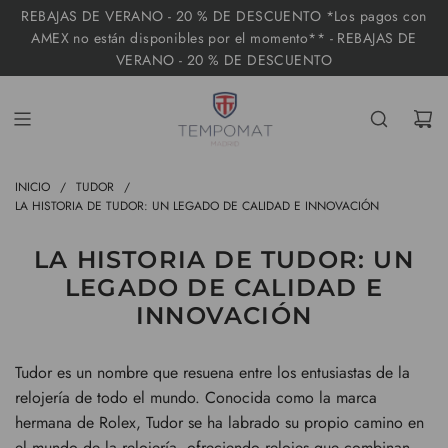
I
REBAJAS DE VERANO - 20 % DE DESCUENTO *Los pagos con
R
AMEX no están disponibles por el momento** - REBAJAS DE
VERANO - 20 % DE DESCUENTO
A
L
C
O
N
INICIO
/
TUDOR
/
T
LA HISTORIA DE TUDOR: UN LEGADO DE CALIDAD E INNOVACIÓN
E
N
LA HISTORIA DE TUDOR: UN
I
LEGADO DE CALIDAD E
D
INNOVACIÓN
O
Tudor es un nombre que resuena entre los entusiastas de la
relojería de todo el mundo. Conocida como la marca
hermana de Rolex, Tudor se ha labrado su propio camino en
el mundo de la relojería, ofreciendo relojes que combinan